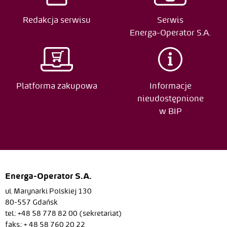
25
Redakcja serwisu
Serwis
2015-09-
Jarosław Kizło
Edycja
Energa-Operator S.A.
16
2013-11-
Małgorzata Smoliga
Edycja
13
Platforma zakupowa
Informacje
2013-03-
Małgorzata Smoliga
nieudostępnione
Edycja
27
w BIP
2008-11-
Edyta Sieradzka
Edycja
03
2008-10-
Edyta Sieradzka
Edycja
Energa-Operator S.A.
30
ul. Marynarki Polskiej 130
2007-07-
Edyta Sieradzka
Edycja
80-557 Gdańsk
23
tel.: +48 58 778 82 00 (sekretariat)
faks.: + 48 58 760 20 22