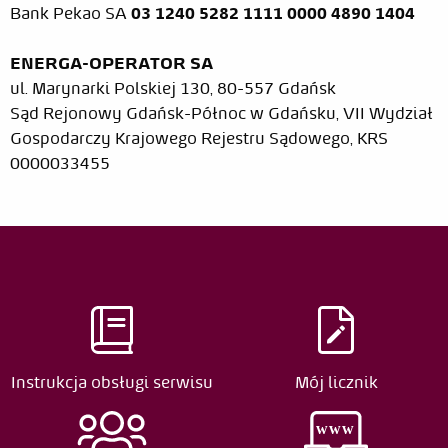
Bank Pekao SA
03 1240 5282 1111 0000 4890 1404
ENERGA-OPERATOR SA
ul. Marynarki Polskiej 130, 80-557 Gdańsk
Sąd Rejonowy Gdańsk-Północ w Gdańsku, VII Wydział
Gospodarczy Krajowego Rejestru Sądowego, KRS
0000033455
Jarosław
2005-
Kozłowski
04-11
Data
Edytor
Rodzaj zmiany
2022-06-
Jarosław Kizło
Edycja
Instrukcja obsługi serwisu
Mój licznik
07
2019-04-
Jarosław Kizło
Edycja