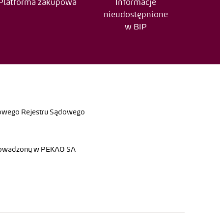
Platforma zakupowa
Informacje
nieudostępnione
w BIP
jowego Rejestru Sądowego
rowadzony w PEKAO SA