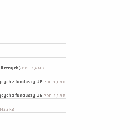
2005-04-11
any
licznych)
PDF | 1,6 MB
ących z funduszy UE
PDF | 1,1 MB
ących z funduszy UE
PDF | 3,3 MB
242,3 kB