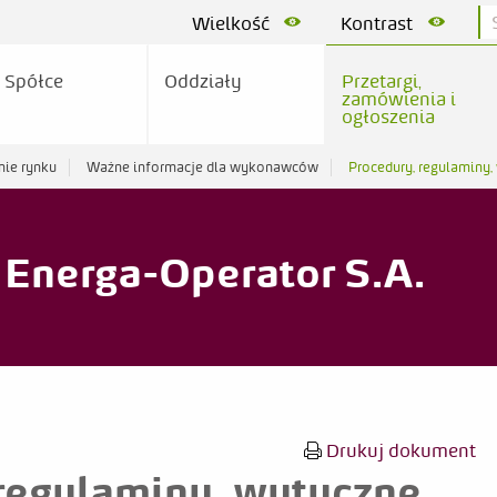
Wielkość
Kontrast
 Spółce
Oddziały
Przetargi,
zamówienia i
ogłoszenia
nie rynku
Ważne informacje dla wykonawców
Procedury, regulaminy,
Energa-Operator S.A.
Drukuj dokument
regulaminy, wytyczne