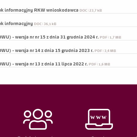
ązek informacyjny RKW wnioskodawca
DOC | 23,7 kB
Jarosław Kizło
Edycja
ek informacyjny
DOC | 36,1 kB
Paweł Janiak
Edycja
) - wersja nr nr 15 z dnia 31 grudnia 2024 r.
Paweł Janiak
PDF | 1,7 MB
Edycja
) - wersja nr 14 z dnia 15 grudnia 2023 r.
PDF | 3,4 MB
Wczytaj więcej
) - wersja nr 13 z dnia 11 lipca 2022 r.
PDF | 1,6 MB