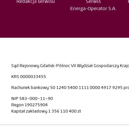
Redakcja serwisu
Serwis
Energa-Operator S.A.
Sąd Rejonowy Gdańsk-Północ VII Wydział Gospodarczy Kra
KRS 0000033455
Rachunek bankowy: 50 1240 5400 1111 0000 4917 9295 p
NIP 583–000–11–90
Regon 190275904
Kapitał zakładowy 1 356 110 400 zł