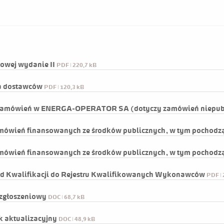
 Kozłowski
powej wydanie II
PDF | 220,7 kB
Edytor
Rodzaj zmi
a dostawców
PDF | 120,3 kB
Jarosław Kizło
Edycja
 zamówień w ENERGA-OPERATOR SA (dotyczy zamówień niepub
Jarosław Kizło
Edycja
mówień finansowanych ze środków publicznych, w tym pochodz
Jarosław Kizło
Edycja
mówień finansowanych ze środków publicznych, w tym pochodz
Jarosław Kizło
Edycja
ad Kwalifikacji do Rejestru Kwalifikowanych Wykonawców
PDF | 
Jarosław Kizło
Edycja
 zgłoszeniowy
DOC | 68,7 kB
Jarosław Kizło
Edycja
k aktualizacyjny
DOC | 48,9 kB
Jarosław Kizło
Edycja