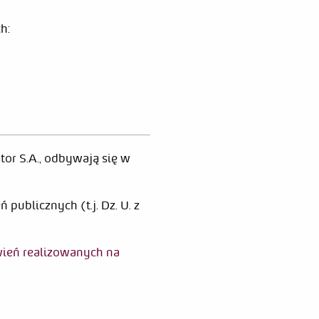
h:
or S.A., odbywają się w
ublicznych (t.j. Dz. U. z
ień realizowanych na