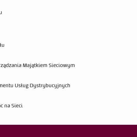
u
łu
rządzania Majątkiem Sieciowym
amentu Usług Dystrybucyjnych
c na Sieci
 Kozłowski