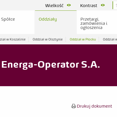
Wielkość
Kontrast
 Spółce
Oddziały
Przetargi,
zamówienia i
ogłoszenia
ział w Koszalinie
Oddział w Olsztynie
Oddział w Płocku
Oddział 
Energa-Operator S.A.
Drukuj dokument