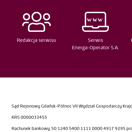
Edytor
Rodzaj
Małgorzata Smoliga
Edycja
Paweł Janiak
Edycja
Redakcja serwisu
Serwis
Energa-Operator S.A.
Paweł Janiak
Edycja
Krzysztof Michalski
Edycja
Krzysztof Michalski
Edycja
Krzysztof Michalski
Edycja
Jarosław Kizło
Edycja
Sąd Rejonowy Gdańsk-Północ VII Wydział Gospodarczy Kra
Jarosław Kizło
Edycja
KRS 0000033455
Małgorzata Smoliga
Edycja
Rachunek bankowy: 50 1240 5400 1111 0000 4917 9295 p