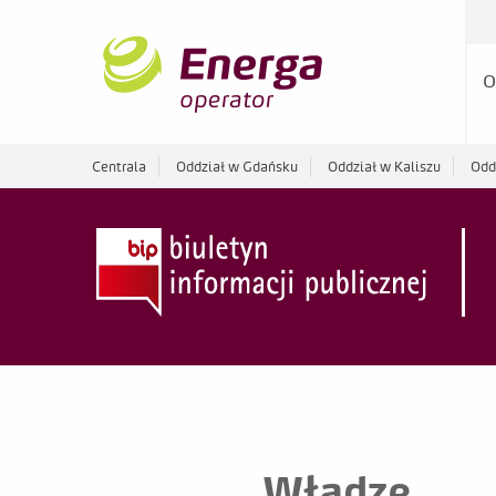
O
Centrala
Oddział w Gdańsku
Oddział w Kaliszu
Odd
Władze