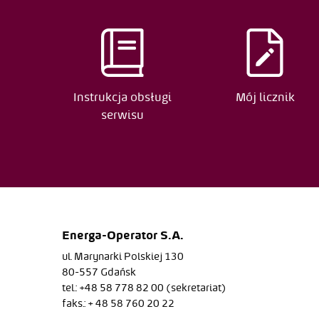
Data
2025-03-05
2024-08-28
Instrukcja obsługi
Mój licznik
serwisu
2024-08-18
2022-04-01
2022-04-01
2022-04-01
Energa-Operator S.A.
2019-04-25
ul. Marynarki Polskiej 130
2016-10-07
80-557 Gdańsk
tel.: +48 58 778 82 00 (sekretariat)
2016-04-06
faks.: + 48 58 760 20 22