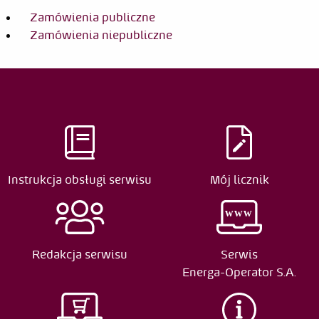
Zamówienia publiczne
Zamówienia niepubliczne
Jarosław
2005-
Kozłowski
04-11
Data
Edytor
Rodzaj zmiany
2020-
Jarosław
Edycja
Instrukcja obsługi serwisu
Mój licznik
12-09
Kizło
2019-
Jarosław
Edycja
06-05
Kizło
Redakcja serwisu
Serwis
2005-
Jarosław
Edycja
Energa-Operator S.A.
04-14
Kozłowski
2005-
Jarosław
Publikacja od 2005-04-